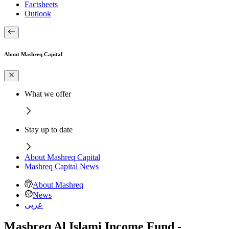
Factsheets
Outlook
About Mashreq Capital
What we offer
Stay up to date
About Mashreq Capital
Mashreq Capital News
About Mashreq
News
عربى
Mashreq Al Islami Income Fund -